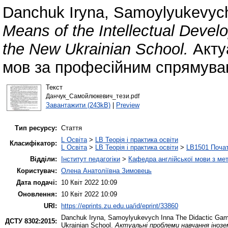
Danchuk Іryna
,
Samoylyukevych
Means of the Intellectual Devel
the New Ukrainian School.
Акту
мов за професійним спрямува
Текст
Данчук_Самойлюкевич_тези.pdf
Завантажити (243kB)
|
Preview
Тип ресурсу:
Стаття
L Освіта
>
LB Теорія і практика освіти
Класифікатор:
L Освіта
>
LB Теорія і практика освіти
>
LB1501 Почат
Відділи:
Інститут педагогіки
>
Кафедра англійської мови з мет
Користувач:
Олена Анатоліївна Зимовець
Дата подачі:
10 Квіт 2022 10:09
Оновлення:
10 Квіт 2022 10:09
URI:
https://eprints.zu.edu.ua/id/eprint/33860
Danchuk Іryna
,
Samoylyukevych Inna
The Didactic Game
ДСТУ 8302:2015:
Ukrainian School.
Актуальні проблеми навчання іноз