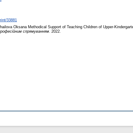
print/33881
hailova Oksana
Methodical Support of Teaching Children of Upper-Kindergarte
 професійним спрямуванням
. 2022.