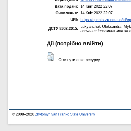
Дата подачі:
14 Квіт 2022 22:07
Оновлення:
14 Квіт 2022 22:07
URI:
https://eprints.zu.edu.ua/id/e
Lukyanchuk Oleksandra
,
Myk
ДСТУ 8302:2015:
навчання іноземних мов за
Дії ​​(потрібно ввійти)
Оглянути опис ресурсу
© 2008–2026
Zhytomyr Ivan Franko State University