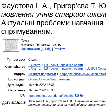
Фаустова І. А.
,
Григор’єва Т. Ю
мовлення учнів старшої школи
Актуальні проблеми навчання 
спрямуванням.
Текст
Фаустова_Григор'єва_тези.pdf
Завантажити (411kB)
|
Preview
Тип ресурсу:
Стаття
L Освіта
>
LB Теорія і практика освіти
Класифікатор:
L Освіта
>
LB Теорія і практика освіти
>
LB1603 Серед
Відділи:
Інститут педагогіки
>
Кафедра англійської мови з мет
Користувач:
Олена Анатоліївна Зимовець
Дата подачі:
16 Квіт 2022 15:36
Оновлення:
16 Квіт 2022 15:36
URI:
https://eprints.zu.edu.ua/id/eprint/33889
Фаустова І. А.
,
Григор’єва Т. Ю.
Навчання монологічно
ДСТУ 8302:2015:
навчання іноземних мов за професійним спрямуванн