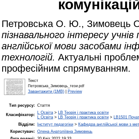
комунікаці
Петровська О. Ю.
,
Зимовець О
пізнавального інтересу учнів
англійської мови засобами ін
технологій.
Актуальні проблем
професійним спрямуванням.
Текст
Петровська_Зимовець_тези.pdf
Завантажити (1MB)
|
Preview
Тип ресурсу:
Стаття
L Освіта
>
LB Теорія і практика освіти
Класифікатор:
L Освіта
>
LB Теорія і практика освіти
>
LB1501 Почат
Відділи:
Інститут педагогіки
>
Кафедра англійської мови з мет
Користувач:
Олена Анатоліївна Зимовець
Дата подачі:
20 Квіт 2022 19:33