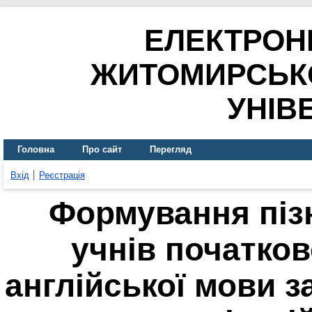
ЕЛЕКТРОН
ЖИТОМИРСЬК
УНІВ
Головна
Про сайт
Перегляд
Вхід
Реєстрація
Формування піз
учнів початков
англійської мови 