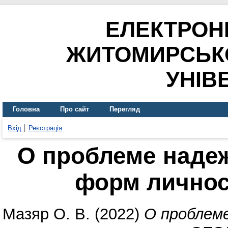
ЕЛЕКТРОН
ЖИТОМИРСЬК
УНІВ
Головна
Про сайт
Перегляд
Вхід
Реєстрація
О проблеме наде
форм личнос
Мазяр О. В.
(2022)
О проблем