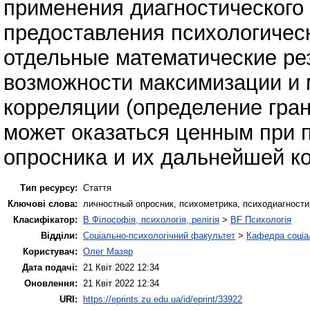
применения диагностического
предоставления психологичес
отдельные математические ре
возможности максимизации и
корреляции (определение гра
может оказаться ценным при 
опросника и их дальнейшей к
Тип ресурсу:
Стаття
Ключові слова:
личностный опросник, психометрика, психодиагности
Класифікатор:
B Філософія, психологія, релігія
>
BF Психологія
Відділи:
Соціально-психологічний факультет
>
Кафедра соціал
Користувач:
Олег Мазяр
Дата подачі:
21 Квіт 2022 12:34
Оновлення:
21 Квіт 2022 12:34
URI:
https://eprints.zu.edu.ua/id/eprint/33922