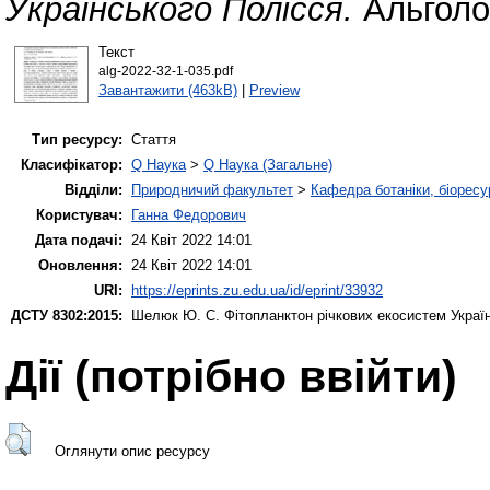
Українського Полісся.
Альголог
Текст
alg-2022-32-1-035.pdf
Завантажити (463kB)
|
Preview
Тип ресурсу:
Стаття
Класифікатор:
Q Наука
>
Q Наука (Загальне)
Відділи:
Природничий факультет
>
Кафедра ботаніки, біоресу
Користувач:
Ганна Федорович
Дата подачі:
24 Квіт 2022 14:01
Оновлення:
24 Квіт 2022 14:01
URI:
https://eprints.zu.edu.ua/id/eprint/33932
ДСТУ 8302:2015:
Шелюк Ю. С.
Фітопланктон річкових екосистем Украї
Дії ​​(потрібно ввійти)
Оглянути опис ресурсу