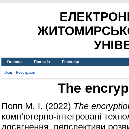
ЕЛЕКТРОН
ЖИТОМИРСЬК
УНІВ
Головна
Про сайт
Перегляд
Вхід
Реєстрація
The encryp
Попп М. І.
(2022)
The encryptio
комп’ютерно-інтегровані техноло
досягнення, перспективи розви