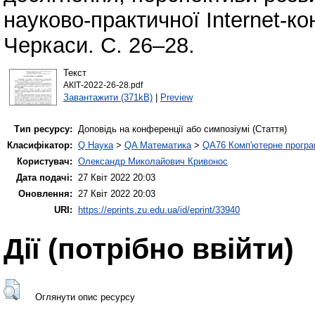
науково-практичної Internet-ко
Черкаси. С. 26–28.
Текст
АКІТ-2022-26-28.pdf
Завантажити (371kB)
|
Preview
Тип ресурсу:
Доповідь на конференції або симпозіумі (Стаття)
Класифікатор:
Q Наука
>
QA Математика
>
QA76 Комп'ютерне програ
Користувач:
Олександр Миколайович Кривонос
Дата подачі:
27 Квіт 2022 20:03
Оновлення:
27 Квіт 2022 20:03
URI:
https://eprints.zu.edu.ua/id/eprint/33940
Дії ​​(потрібно ввійти)
Оглянути опис ресурсу