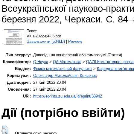
Всеукраїнської науково-практич
березня 2022, Черкаси. С. 84–
Текст
АКІТ-2022-84-86.pdf
Завантажити (504kB)
|
Preview
Тип ресурсу:
Доповідь на конференції або симпозіумі (Стаття)
Класифікатор:
Q Наука
>
QA Математика
>
QA76 Комп'ютерне програ
Відділи:
Фізико-математичний факультет
>
Кафедра комп’ютерн
Користувач:
Олександр Миколайович Кривонос
Дата подачі:
27 Квіт 2022 20:04
Оновлення:
27 Квіт 2022 20:04
URI:
https://eprints.zu.edu.ua/id/eprint/33942
Дії ​​(потрібно ввійти)
Оглянути опис ресурсу