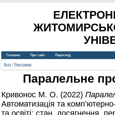
ЕЛЕКТРОН
ЖИТОМИРСЬК
УНІВ
Головна
Про сайт
Перегляд
Вхід
Реєстрація
Паралельне пр
Кривонос М. О.
(2022)
Паралел
Автоматизація та комп’ютерно-
та освіті: стан, досягнення, п