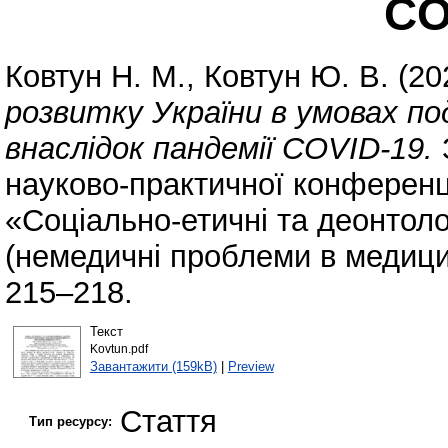
CO
Ковтун Н. М.
,
Ковтун Ю. В.
(20
розвитку України в умовах по
внаслідок пандемії COVID-19.
З
науково-практичної конференц
«Соціально-етичні та деонтол
(немедичні проблеми в медицин
215–218.
Текст
Kovtun.pdf
Завантажити (159kB)
|
Preview
Стаття
Тип ресурсу: