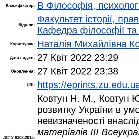
B Філософія, психологі
Класифікатор:
Факультет історії, пра
Відділи:
Кафедра філософії та 
Наталія Михайлівна К
Користувач:
27 Квіт 2022 23:29
Дата подачі:
27 Квіт 2022 23:38
Оновлення:
https://eprints.zu.edu.u
URI:
Ковтун Н. М.
,
Ковтун Ю
розвитку України в ум
невизначеності внаслі
матеріалів IIІ Всеукр
ДСТУ 8302:2015: