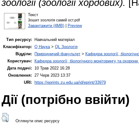
зоології (зоології хордових).
[Н
Текст
Зошит зоологія самий ост.pdf
Завантажити (4MB)
|
Preview
Тип ресурсу:
Навчальний матеріал
Класифікатор:
Q Наука
>
QL Зоологія
Відділи:
Природничий факультет
>
Кафедра зоології, біологічн
Користувач:
Кафедра зоології, біологічного моніторингу та охорони
Дата подачі:
10 Трав 2022 16:28
Оновлення:
27 Черв 2023 13:37
URI:
https://eprints.zu.edu.ua/id/eprint/33979
Дії ​​(потрібно ввійти)
Оглянути опис ресурсу