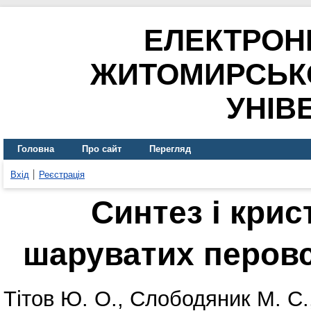
ЕЛЕКТРОН
ЖИТОМИРСЬК
УНІВ
Головна
Про сайт
Перегляд
Вхід
Реєстрація
Синтез і крис
шаруватих перовс
Тітов Ю. О.
,
Слободяник М. С.