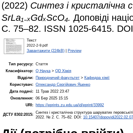
(2022)
Синтез і кристалічна 
SrLa₁₋ₓGdₓScO₄.
Доповіді націо
С. 75–82. ISSN 1025-6415. DO
Текст
2022-2-9.pdf
Завантажити (224kB)
|
Preview
Тип ресурсу:
Стаття
Класифікатор:
Q Наука
>
QD Хімія
Відділи:
Природничий факультет
>
Кафедра хімії
Користувач:
Олександр Сергійович Яценко
Дата подачі:
11 Трав 2022 23:47
Оновлення:
06 Бер 2025 15:15
URI:
https://eprints.zu.edu.ua/id/eprint/33992
Синтез і кристалічна структура шаруватих перовськіті
ДСТУ 8302:2015:
2022. № 2. С. 75–82. DOI:
10.15407/dopovidi2022.02.0