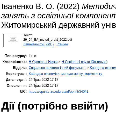
Іваненко В. О.
(2022)
Методичн
занять з освітньої компонент
Житомирський державний уніве
Текст
29_04_ЕА_metod_prakt_2022.pdf
Завантажити (2MB)
|
Preview
Тип ресурсу:
Інше
Класифікатор:
H Суспільні Науки
>
H Соціальні науки (Загальне)
Відділи:
Соціально-психологічний факультет
>
Кафедра економі
Користувач:
Кафедра економіки, менеджменту, маркетингу
Дата подачі:
24 Трав 2022 17:17
Оновлення:
24 Трав 2022 17:17
URI:
https://eprints.zu.edu.ua/id/eprint/34041
Дії ​​(потрібно ввійти)