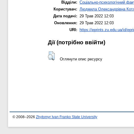
Відділи:
Соціально-психологічний фак
Користувач:
Людмила Олександрівна Кот
Дата подачі:
29 Трав 2022 12:03
Оновлення:
29 Трав 2022 12:03
URI:
https://eprints.zu.edu.ua/id/epr
Дії ​​(потрібно ввійти)
Оглянути опис ресурсу
© 2008–2026
Zhytomyr Ivan Franko State University