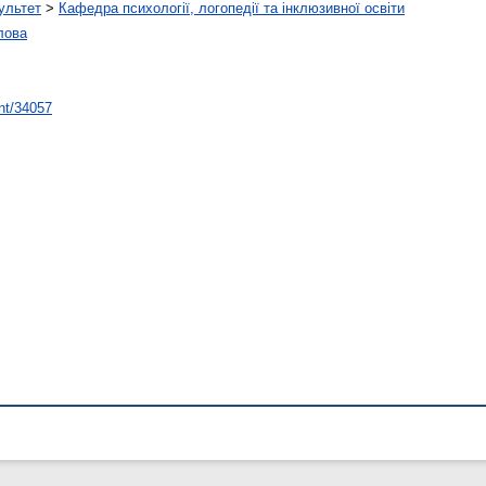
ультет
>
Кафедра психології, логопедії та інклюзивної освіти
лова
int/34057