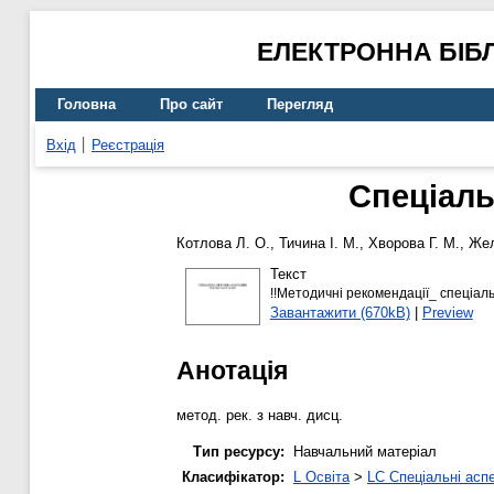
ЕЛЕКТРОННА БІБ
Головна
Про сайт
Перегляд
Вхід
Реєстрація
Спеціаль
Котлова Л. О.
,
Тичина І. М.
,
Хворова Г. М.
,
Жел
Текст
!!Методичні рекомендації_ спеціал
Завантажити (670kB)
|
Preview
Анотація
метод. рек. з навч. дисц.
Тип ресурсу:
Навчальний матеріал
Класифікатор:
L Освіта
>
LC Спеціальні аспе