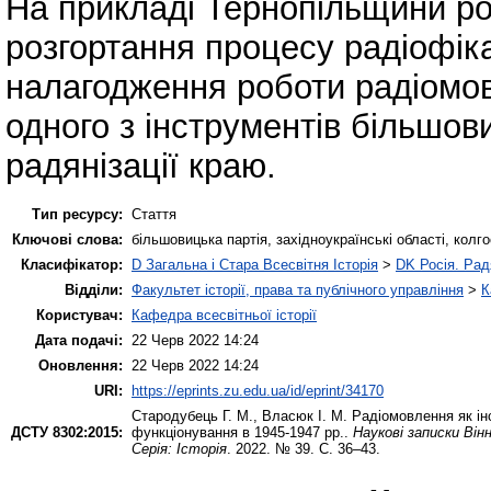
На прикладі Тернопільщини ро
розгортання процесу радіофіка
налагодження роботи радіомов
одного з інструментів більшов
радянізації краю.
Тип ресурсу:
Стаття
Ключові слова:
більшовицька партія, західноукраїнські області, колго
Класифікатор:
D Загальна і Стара Всесвітня Історія
>
DK Росія. Ра
Відділи:
Факультет історії, права та публічного управління
>
К
Користувач:
Кафедра всесвітньої історії
Дата подачі:
22 Черв 2022 14:24
Оновлення:
22 Черв 2022 14:24
URI:
https://eprints.zu.edu.ua/id/eprint/34170
Стародубець Г. М.
,
Власюк І. М.
Радіомовлення як інс
ДСТУ 8302:2015:
функціонування в 1945-1947 рр..
Наукові записки Він
Серія: Історія
. 2022. № 39. С. 36–43.