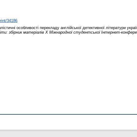
print/34186
істичні особливості перекладу англійської детективної літератури укр
іти: збірник матеріалів X Міжнародної студентської Інтернет-конференц