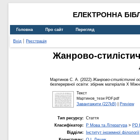
ЕЛЕКТРОННА БІБ
Головна
Про сайт
Перегляд
Вхід
Реєстрація
Жанрово-стилістичн
Мартинов С. А.
(2022)
Жанрово-стилістичні ос
безперервної освіти: збірник матеріалів X Міжн
Текст
Мартинов_тези PDF.pdf
Завантажити (227kB)
|
Preview
Тип ресурсу:
Стаття
Класифікатор:
P Мова та Література
>
PD 
Відділи:
Інститут іноземної філології
Користувач:
О.І. Ляшик