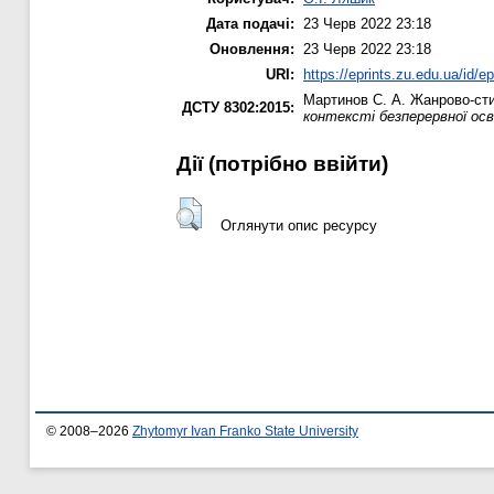
Дата подачі:
23 Черв 2022 23:18
Оновлення:
23 Черв 2022 23:18
URI:
https://eprints.zu.edu.ua/id/e
Мартинов С. А.
Жанрово-стил
ДСТУ 8302:2015:
контексті безперервної осв
Дії ​​(потрібно ввійти)
Оглянути опис ресурсу
© 2008–2026
Zhytomyr Ivan Franko State University