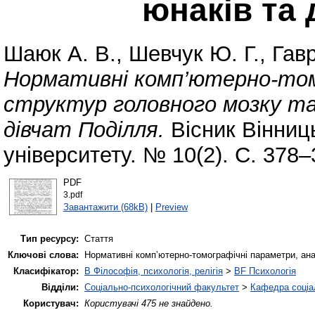
юнаків та 
Шаюк А. В.
,
Шевчук Ю. Г.
,
Гав
Нормативні комп’ютерно-том
структур головного мозку та
дівчат Поділля.
Вісник Вінниц
університету. № 10(2). С. 378–
PDF
3.pdf
Завантажити (68kB)
|
Preview
Тип ресурсу:
Стаття
Ключові слова:
Нормативні комп’ютерно-томографічні параметри, анат
Класифікатор:
B Філософія, психологія, релігія
>
BF Психологія
Відділи:
Соціально-психологічний факультет
>
Кафедра соціал
Користувач:
Користувачі 475 не знайдено.