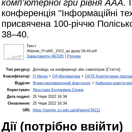
комп’ютерної гри рівня AAA.
I
конференція "Інформаційні те
присвячена 100-річчю Полісько
38–40.
Текст
Збірник_ІТтаМС_2022_до друку-38-40.pdf
Завантажити (467kB)
|
Preview
Тип ресурсу:
Доповідь на конференції або симпозіумі (Стаття)
Класифікатор:
Q Наука
>
QA Математика
>
QA76 Комп'ютерне програ
Відділи:
Фізико-математичний факультет
>
Кафедра комп’ютерн
Користувач:
Ярослава Богданівна Сікора
Дата подачі:
25 Черв 2022 16:34
Оновлення:
25 Черв 2022 16:34
URI:
https://eprints.zu.edu.ua/id/eprint/34211
Дії ​​(потрібно ввійти)