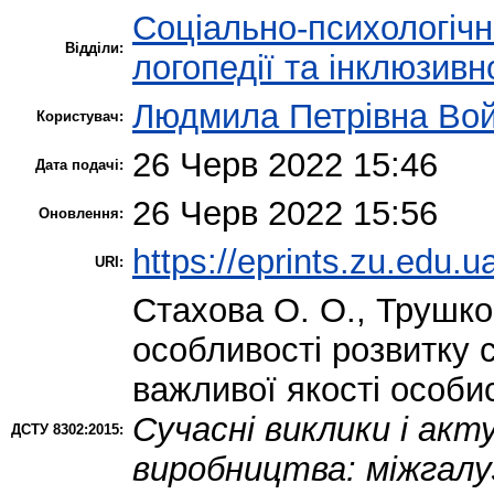
Соціально-психологіч
Відділи:
логопедії та інклюзивн
Людмила Петрівна Во
Користувач:
26 Черв 2022 15:46
Дата подачі:
26 Черв 2022 15:56
Оновлення:
https://eprints.zu.edu.u
URI:
Стахова О. О.
,
Трушко
особливості розвитку 
важливої якості особи
Сучасні виклики і акт
ДСТУ 8302:2015:
виробництва: міжгалузе