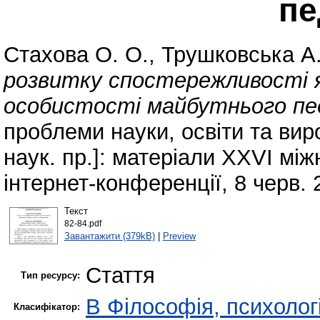
пе
Стахова О. О.
,
Трушковська А.
розвитку спостережливості я
особистості майбутнього пе
проблеми науки, освіти та вир
наук. пр.]: матеріали XXVI мі
інтернет-конференції, 8 черв. 
Текст
82-84.pdf
Завантажити (379kB)
|
Preview
Стаття
Тип ресурсу:
B Філософія, психологі
Класифікатор: