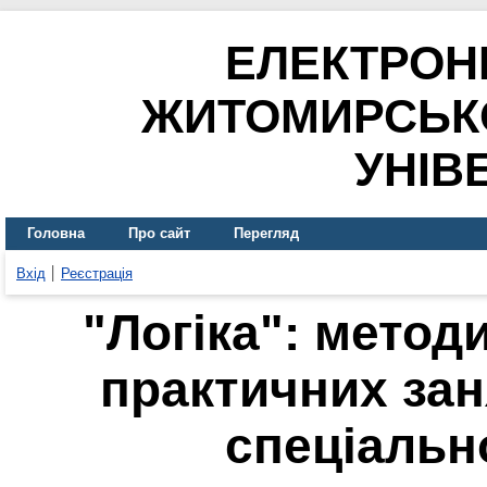
ЕЛЕКТРОН
ЖИТОМИРСЬК
УНІВ
Головна
Про сайт
Перегляд
Вхід
Реєстрація
"Логіка": метод
практичних зан
спеціальн