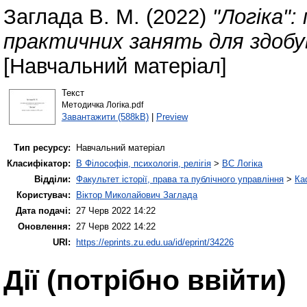
Заглада В. М.
(2022)
"Логіка":
практичних занять для здобув
[Навчальний матеріал]
Текст
Методичка Логіка.pdf
Завантажити (588kB)
|
Preview
Тип ресурсу:
Навчальний матеріал
Класифікатор:
B Філософія, психологія, релігія
>
BC Логіка
Відділи:
Факультет історії, права та публічного управління
>
Ка
Користувач:
Віктор Миколайович Заглада
Дата подачі:
27 Черв 2022 14:22
Оновлення:
27 Черв 2022 14:22
URI:
https://eprints.zu.edu.ua/id/eprint/34226
Дії ​​(потрібно ввійти)