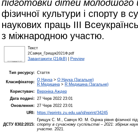
підготовки дітей молодшого ш
фізичної культури і спорту в с
наукових праць ІІІ Всеукраїнс
з міжнародною участю.
Текст
2Савчук_Грищук2021Ф.pdf
Завантажити (214kB)
|
Preview
Тип ресурсу:
Стаття
Q Наука
>
Q Наука (Загальне)
Класифікатор:
R Медицина
>
R Медицина (Загальне)
Користувач:
Вероніка Аждер
Дата подачі:
27 Черв 2022 23:01
Оновлення:
27 Черв 2022 23:01
URI:
https://eprints.zu.edu.ua/id/eprint/34245
Грищук С. М.
,
Савчук Ю. М.
Оцінка рівня фізичної пі
ДСТУ 8302:2015:
спорту в сучасному суспільстві – 2021: збірник наук
участю
. 2021.