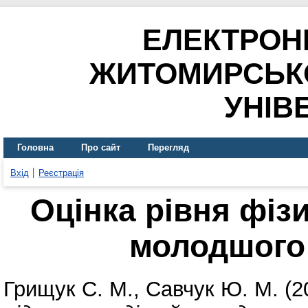
ЕЛЕКТРОН
ЖИТОМИРСЬК
УНІВ
Головна
Про сайт
Перегляд
Вхід
Реєстрація
Оцінка рівня фізи
молодшого 
Грищук С. М.
,
Савчук Ю. М.
(2