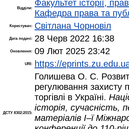
Факультет історії, пра
Відділи:
Кафедра права та публ
Світлана Чорновіл
Користувач:
28 Черв 2022 16:38
Дата подачі:
09 Лют 2025 23:42
Оновлення:
https://eprints.zu.edu.u
URI:
Голишева О. С.
Розвит
регулювання захисту п
торгівлі в Україні.
Наці
історія, сучасність, 
ДСТУ 8302:2015:
матеріалів І–ї Міжнар
конференції до 110-рі