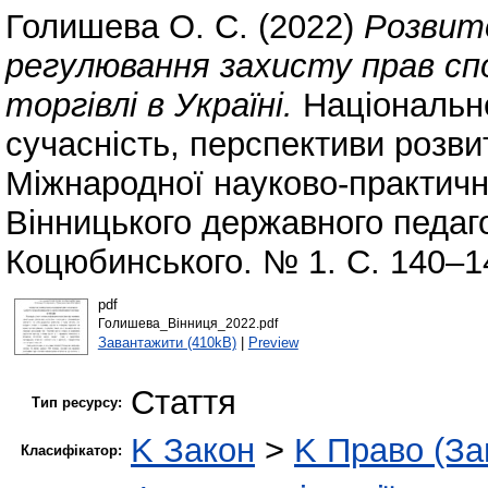
Голишева О. С.
(2022)
Розвит
регулювання захисту прав спо
торгівлі в Україні.
Національне
сучасність, перспективи розвит
Міжнародної науково-практично
Вінницького державного педаго
Коцюбинського. № 1. С. 140–1
pdf
Голишева_Вінниця_2022.pdf
Завантажити (410kB)
|
Preview
Стаття
Тип ресурсу:
K Закон
>
K Право (За
Класифікатор: