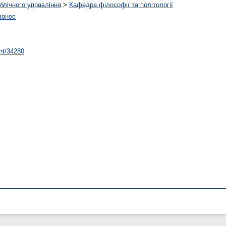
ублічного управління
>
Кафедра філософії та політології
вонос
int/34280