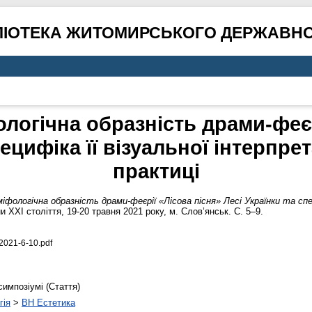
ЛІОТЕКА ЖИТОМИРСЬКОГО ДЕРЖАВНО
огічна образність драми-феєр
ецифіка її візуальної інтерпрет
практиці
іфологічна образність драми-феєрії «Лісова пісня» Лесі Українки та спец
 XXI століття, 19-20 травня 2021 року, м. Слов’янськ. С. 5–9.
2021-6-10.pdf
симпозіумі (Стаття)
гія
>
BH Естетика