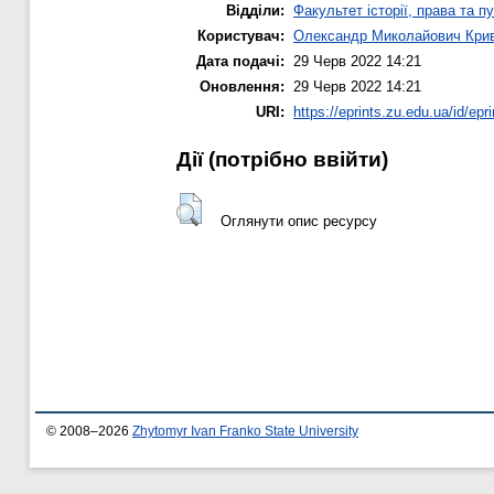
Відділи:
Факультет історії, права та п
Користувач:
Олександр Миколайович Кри
Дата подачі:
29 Черв 2022 14:21
Оновлення:
29 Черв 2022 14:21
URI:
https://eprints.zu.edu.ua/id/epr
Дії ​​(потрібно ввійти)
Оглянути опис ресурсу
© 2008–2026
Zhytomyr Ivan Franko State University