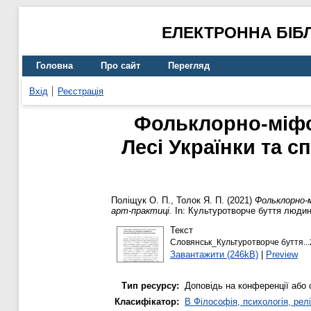
ЕЛЕКТРОННА БІБ
Головна
Про сайт
Перегляд
Вхід
Реєстрація
Фольклорно-міфол
Лесі Українки та сп
Поліщук О. П.
,
Толок Я. П.
(2021)
Фольклорно-м
арт-практиці.
In: Культуротворче буття людини
Текст
Словянськ_Культуротворче буття...
Завантажити (246kB)
|
Preview
Тип ресурсу:
Доповідь на конференції або 
Класифікатор:
B Філософія, психологія, релі