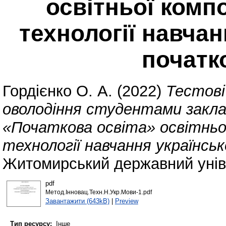
освітньої комп
технології навчан
початк
Гордієнко О. А.
(2022)
Тестові
оволодіння студентами заклад
«Початкова освіта» освітньо
технології навчання українськ
Житомирський державний уніве
pdf
Метод.Інновац.Техн.Н.Укр.Мови-1.pdf
Завантажити (643kB)
|
Preview
Тип ресурсу:
Інше