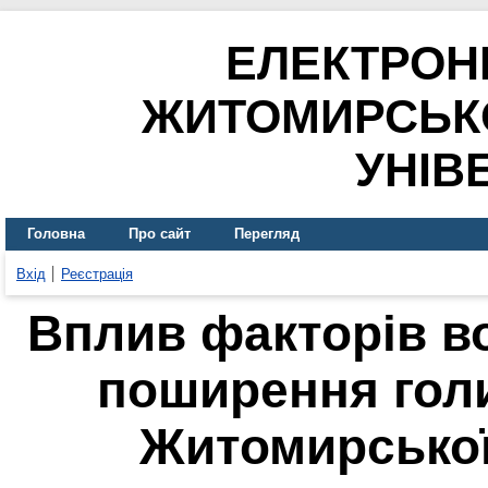
ЕЛЕКТРОН
ЖИТОМИРСЬК
УНІВ
Головна
Про сайт
Перегляд
Вхід
Реєстрація
Вплив факторів в
поширення гол
Житомирської 