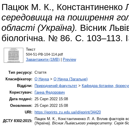
Пацюк М. К.
,
Константиненко Л
середовища на поширення го
області (Україна).
Вісник Львів
біологічна. № 86. С. 103–113.
Текст
504-51-PB-104-114.pdf
Завантажити (1MB)
|
Preview
Тип ресурсу:
Стаття
Класифікатор:
Q Наука
>
Q Наука (Загальне)
Відділи:
Природничий факультет
>
Кафедра ботаніки, біоресу
Користувач:
Ганна Федорович
Дата подачі:
25 Серп 2022 15:08
Оновлення:
25 Серп 2022 15:08
URI:
https://eprints.zu.edu.ua/id/eprint/34420
Пацюк М. К.
,
Константиненко Л. А.
Вплив факторів во
ДСТУ 8302:2015:
(Україна).
Вісник Львівського університету. Серія бі