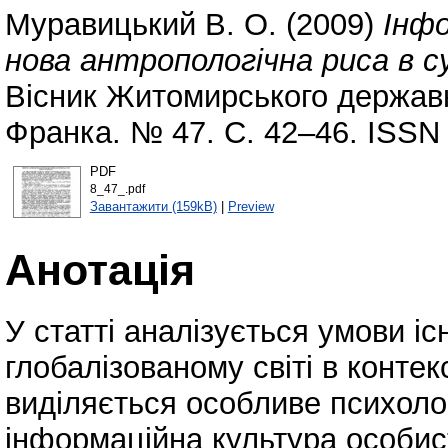
Муравицький В. О.
(2009)
Інф
нова антропологічна риса в с
Вісник Житомирського державно
Франка. № 47. С. 42–46. ISSN
PDF
8_47_.pdf
Завантажити (159kB)
|
Preview
Анотація
У статті аналізується умови і
глобалізованому світі в контек
виділяється особливе психолог
інформаційна культура особист