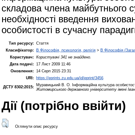
складова члена майбутнього с
необхідності введення вихова
особистості в сучасну паради
Тип ресурсу:
Стаття
Класифікатор:
B Філософія, психологія, релігія
>
B Філософія (Зага
Користувач:
Користувачі 341 не знайдено.
Дата подачі:
17 Лист 2009 11:46
Оновлення:
14 Серп 2015 23:31
URI:
https://eprints.zu.edu.ua/id/eprint/3456
Муравицький В. О.
Інформаційна культура особистост
ДСТУ 8302:2015:
Житомирського державного університету імені Іва
Дії ​​(потрібно ввійти)
Оглянути опис ресурсу