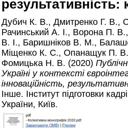
результативність:
Дубич К. В.
,
Дмитренко Г. В.
,
С
Рачинський А. І.
,
Ворона П. В.
В. І.
,
Баришніков В. М.
,
Балашо
Міщенко К. С.
,
Опанащук П. В
Фомицька Н. В.
(2020)
Публічн
Україні у контексті євроінте
інноваційність, результатив
Інше. Інститут підготовки кад
України, Київ.
pdf
- Колективна монографія 2020.pdf
Завантажити (3MB)
|
Preview