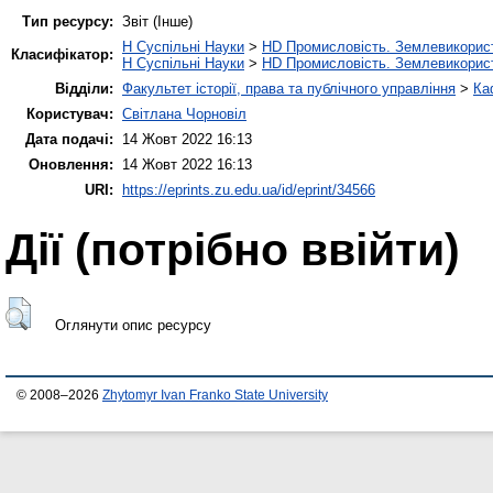
Тип ресурсу:
Звіт (Інше)
H Суспільні Науки
>
HD Промисловість. Землевикорис
Класифікатор:
H Суспільні Науки
>
HD Промисловість. Землевикорис
Відділи:
Факультет історії, права та публічного управління
>
Ка
Користувач:
Світлана Чорновіл
Дата подачі:
14 Жовт 2022 16:13
Оновлення:
14 Жовт 2022 16:13
URI:
https://eprints.zu.edu.ua/id/eprint/34566
Дії ​​(потрібно ввійти)
Оглянути опис ресурсу
© 2008–2026
Zhytomyr Ivan Franko State University