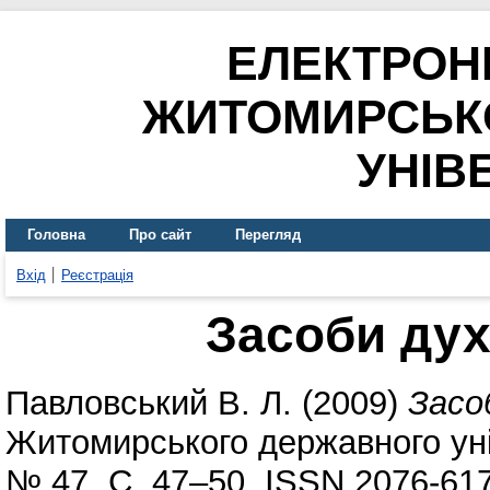
ЕЛЕКТРОН
ЖИТОМИРСЬК
УНІВ
Головна
Про сайт
Перегляд
Вхід
Реєстрація
Засоби дух
Павловський В. Л.
(2009)
Засо
Житомирського державного уні
№ 47. С. 47–50. ISSN 2076-61