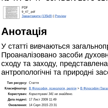
PDF
9_47_.pdf
Завантажити (135kB)
|
Preview
Анотація
У статті вивчаються загальноп
Проаналізовано засоби духовно
сходу та заходу, представлена
антропологічні та природні за
Тип ресурсу:
Стаття
Класифікатор:
B Філософія, психологія, релігія
>
B Філософія (Зага
Користувач:
Користувачі 341 не знайдено.
Дата подачі:
17 Лист 2009 11:49
Оновлення:
14 Серп 2015 23:31