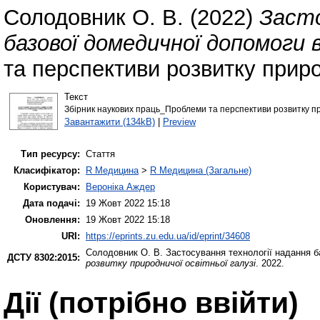
Солодовник О. В.
(2022)
Засто
базової домедичної допомоги 
та перспективи розвитку природ
Текст
Збірник наукових праць_Проблеми та перспективи розвитку пр
Завантажити (134kB)
|
Preview
Тип ресурсу:
Стаття
Класифікатор:
R Медицина
>
R Медицина (Загальне)
Користувач:
Вероніка Аждер
Дата подачі:
19 Жовт 2022 15:18
Оновлення:
19 Жовт 2022 15:18
URI:
https://eprints.zu.edu.ua/id/eprint/34608
Солодовник О. В.
Застосування технології надання б
ДСТУ 8302:2015:
розвитку природничої освітньої галузі
. 2022.
Дії ​​(потрібно ввійти)