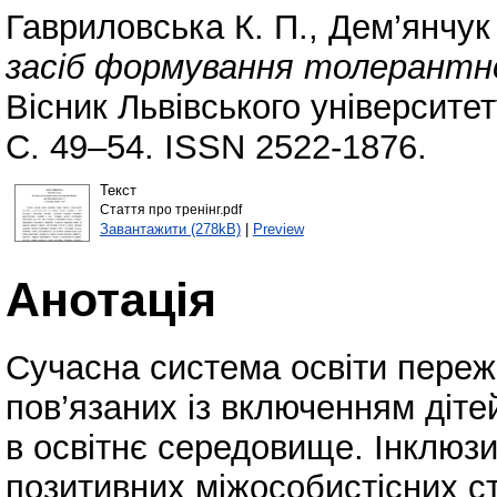
Гавриловська К. П.
,
Дем’янчук
засіб формування толерантно
Вісник Львівського університет
С. 49–54. ISSN 2522-1876.
Текст
Стаття про тренінг.pdf
Завантажити (278kB)
|
Preview
Анотація
Сучасна система освіти переж
пов’язаних із включенням діте
в освітнє середовище. Інклюз
позитивних міжособистісних с