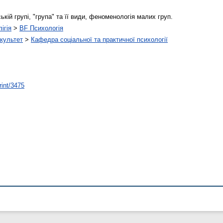
кій групі, "група" та її види, феноменологія малих груп.
ігія
>
BF Психологія
культет
>
Кафедра соціальної та практичної психології
rint/3475