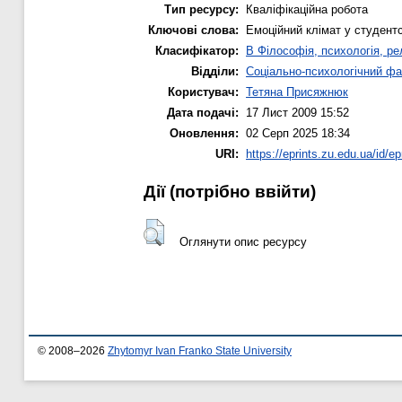
Тип ресурсу:
Кваліфікаційна робота
Ключові слова:
Емоційний клімат у студентсь
Класифікатор:
B Філософія, психологія, рел
Відділи:
Соціально-психологічний фа
Користувач:
Тетяна Присяжнюк
Дата подачі:
17 Лист 2009 15:52
Оновлення:
02 Серп 2025 18:34
URI:
https://eprints.zu.edu.ua/id/ep
Дії ​​(потрібно ввійти)
Оглянути опис ресурсу
© 2008–2026
Zhytomyr Ivan Franko State University