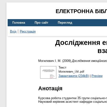
ЕЛЕКТРОННА БІБ
Головна
Про сайт
Перегляд
Вхід
Реєстрація
Дослідження е
вз
Могилевич І. М.
(2009)
Дослідження емоційного
Текст
Могилевич_І.М..pdf
Завантажити (234kB)
|
Preview
Анотація
Курсова робота студентки 35 групи соціально-
Науковий керівник:асистент кафедри соціально