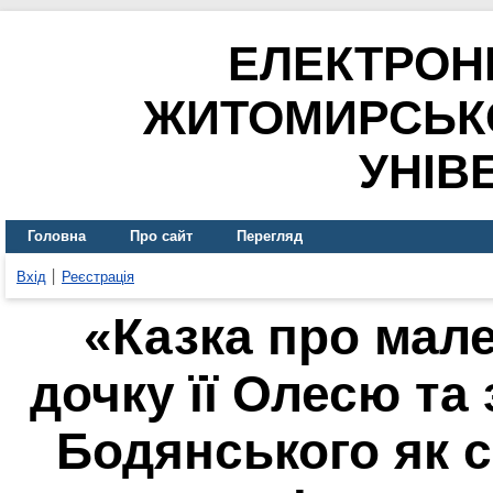
ЕЛЕКТРОН
ЖИТОМИРСЬК
УНІВ
Головна
Про сайт
Перегляд
Вхід
Реєстрація
«Казка про мале
дочку її Олесю та
Бодянського як 