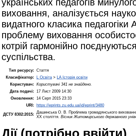
українських педагогів минулог
виховання, аналізується науко
видатного класика педагогіки 
проблему виховання особистос
котрій гармонійно поєднуються
суспільства.
Тип ресурсу:
Стаття
Класифікатор:
L Освіта
>
LA Історія освіти
Користувач:
Користувачі 341 не знайдено.
Дата подачі:
17 Лист 2009 14:30
Оновлення:
14 Серп 2015 23:33
URI:
https://eprints.zu.edu.ua/id/eprint/3480
Дашинська О. В.
Проблема громадянського виховання 
ДСТУ 8302:2015:
ХХ століття.
Вісник Житомирського державного унів
Дії ​​(потрібно ввійти)