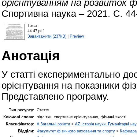
орієнтуванням на розвиток фі
Спортивна наука – 2021. С. 44
Текст
44-47.pdf
Завантажити (237kB)
|
Preview
Анотація
У статті експериментально до
орієнтування на показники фіз
Представлено програму.
Тип ресурсу:
Стаття
Ключові слова:
підлітки, спортивне орієнтування, фізичні якості
Класифікатор:
A Загальні роботи
>
AZ Історія науки. Гуманітарні нау
Відділи:
Факультет фізичного виховання та спорту
>
Кафедра 