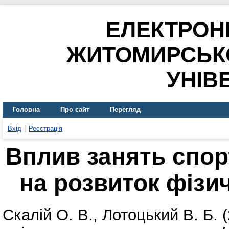
ЕЛЕКТРОН
ЖИТОМИРСЬК
УНІВ
Головна
Про сайт
Перегляд
Вхід
Реєстрація
Вплив занять спо
на розвиток фізич
Скалій О. В.
,
Лотоцький В. Б.
(