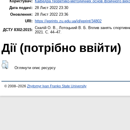
Користувач:
Кафедра теоретико-методичних основ фізичного вихо
Дата подачі:
28 Лист 2022 23:30
Оновлення:
28 Лист 2022 23:36
URI:
https://eprints.zu.edu.ua/id/eprint/34802
Скалій О. В.
,
Лотоцький В. Б.
Вплив занять спортивни
ДСТУ 8302:2015:
2021. С. 44–47.
Дії ​​(потрібно ввійти)
Оглянути опис ресурсу
© 2008–2026
Zhytomyr Ivan Franko State University