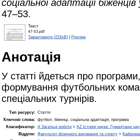
соціальної адаптації біженців 
47–53.
Текст
47-53.pdf
Завантажити (231kB)
|
Preview
Анотація
У статті йдеться про програми,
формування футбольних команд
спеціальних турнірів.
Тип ресурсу:
Стаття
Ключові слова:
футбол, біженці, соціальна адаптація, програма
Класифікатор:
A Загальні роботи
>
AZ Історія науки. Гуманітарні нау
Відділи:
Факультет фізичного виховання та спорту
>
Кафедра 