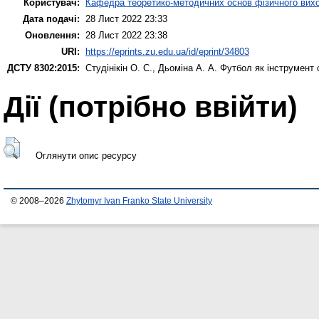
Користувач:
Кафедра теоретико-методичних основ фізичного вихо
Дата подачі:
28 Лист 2022 23:33
Оновлення:
28 Лист 2022 23:38
URI:
https://eprints.zu.edu.ua/id/eprint/34803
ДСТУ 8302:2015:
Студінікін О. С.
,
Дьоміна А. А.
Футбол як інструмент с
Дії ​​(потрібно ввійти)
Оглянути опис ресурсу
© 2008–2026
Zhytomyr Ivan Franko State University