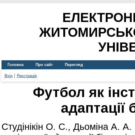
ЕЛЕКТРОН
ЖИТОМИРСЬК
УНІВ
Головна
Про сайт
Перегляд
Вхід
Реєстрація
Футбол як інс
адаптації б
Студінікін О. С.
,
Дьоміна А. А.