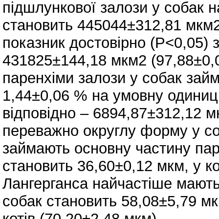
підшлункової залози у собак н
становить 445044±312,81 мкм2 
показник достовірно (Р<0,05) 
431825±144,18 мкм2 (97,88±0,
паренхіми залози у собак зай
1,44±0,06 % на умовну одиницю 
відповідно – 6894,87±312,12 
переважно округлу форму у со
займають основну частину паре
становить 36,60±0,12 мкм, у ко
Лангерганса найчастіше мають
собак становить 58,08±5,79 мк
котів (70,20±2,48 мкм).