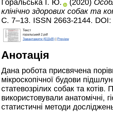
Горальська І. Ю.
(2020)
Особ
клінічно здорових собак та ко
С. 7–13. ISSN 2663-2144. DOI
Текст
горальський 2.pdf
Завантажити (611kB)
|
Preview
Анотація
Дана робота присвячена порів
мікроскопічної будови підшлун
статевозрілих собак та котів.
використовували анатомічні, г
статистичні методи досліджен