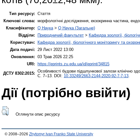
Тип ресурсу:
Стаття
Ключові слова:
морфологічні дослідження, екзокринна частина, ендо
Класифікатор:
Q Наука
>
Q Наука (Загальне)
Відділи:
Природничий факультет
>
Кафедра зоології, біологі
Користувач:
Кафедра зоології, біологічного моніторингу та охоро
Дата подачі:
29 Лист 2022 13:00
Оновлення:
03 Трав 2026 22:25
URI:
https://eprints.zu.edu.ua/id/eprint/34815
Особливості будови підшлункової залози клінічно здор
ДСТУ 8302:2015:
С. 7–13. DOI:
10.33249/2663-2144-2020-92-7-7-13
.
Дії ​​(потрібно ввійти)
Оглянути опис ресурсу
© 2008–2026
Zhytomyr Ivan Franko State University