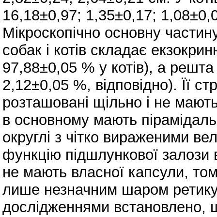
16,18±0,97; 1,35±0,17; 1,08±0,0
Мікроскопічно основну частин
собак і котів складає екзокрин
97,88±0,05 % у котів), а решт
2,12±0,05 %, відповідно). Її 
розташовані щільно і не мають 
в основному мають пірамідаль
округлі з чітко вираженими в
функцію підшлункової залози в
не мають власної капсули, том
лише незначним шаром ретик
дослідженнями встановлено, 