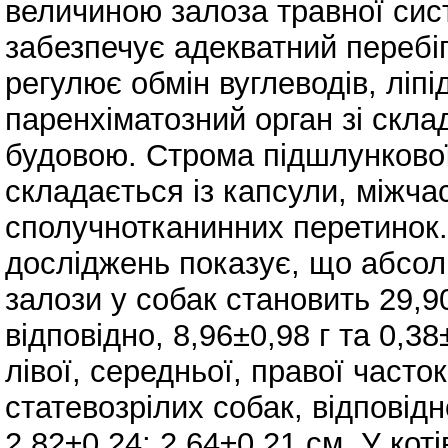
величиною залоза травної сист
забезпечує адекватний перебі
регулює обмін вуглеводів, ліпід
паренхіматозний орган зі скл
будовою. Строма підшлункової
складається із капсули, міжч
сполучнотканинних перетинок.
досліджень показує, що абсол
залози у собак становить 29,90
відповідно, 8,96±0,98 г та 0,
лівої, середньої, правої часто
статевозрілих собак, відповідн
2,82±0,24; 2,64±0,21 см. У кот