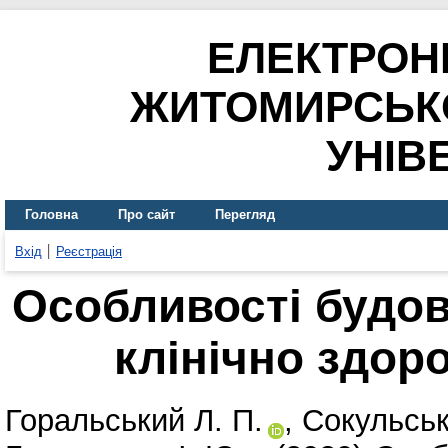
ЕЛЕКТРОН
ЖИТОМИРСЬК
УНІВ
Головна
Про сайт
Перегляд
Вхід
Реєстрація
Особливості будов
клінічно здоро
Горальський Л. П.
,
Сокульськ