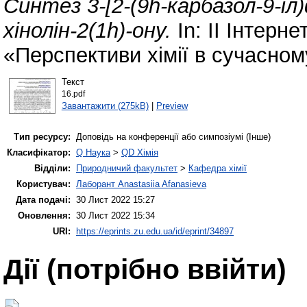
Синтез 3-[2-(9h-карбазол-9-іл
хінолін-2(1h)-ону.
In: ІІ Інтерн
«Перспективи хімії в сучасному
Текст
16.pdf
Завантажити (275kB)
|
Preview
Тип ресурсу:
Доповідь на конференції або симпозіумі (Інше)
Класифікатор:
Q Наука
>
QD Хімія
Відділи:
Природничий факультет
>
Кафедра хімії
Користувач:
Лаборант Anastasiia Afanasieva
Дата подачі:
30 Лист 2022 15:27
Оновлення:
30 Лист 2022 15:34
URI:
https://eprints.zu.edu.ua/id/eprint/34897
Дії ​​(потрібно ввійти)