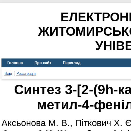
ЕЛЕКТРОН
ЖИТОМИРСЬК
УНІВ
Головна
Про сайт
Перегляд
Вхід
Реєстрація
Синтез 3-[2-(9h-к
метил-4-феніл
Аксьонова М. В.
,
Піткович Х. Є