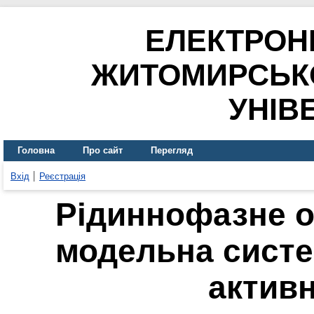
ЕЛЕКТРОН
ЖИТОМИРСЬК
УНІВ
Головна
Про сайт
Перегляд
Вхід
Реєстрація
Рідиннофазне о
модельна систе
актив