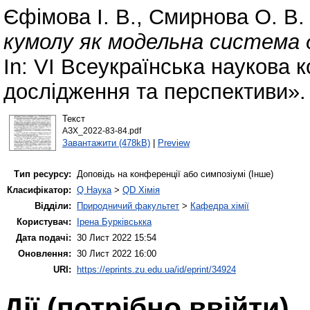
Єфімова І. В.
,
Смирнова О. В.
кумолу як модельна система д
In: VІ Всеукраїнська наукова к
дослідження та перспективи». 
Текст
АЗХ_2022-83-84.pdf
Завантажити (478kB)
|
Preview
Тип ресурсу:
Доповідь на конференції або симпозіумі (Інше)
Класифікатор:
Q Наука
>
QD Хімія
Відділи:
Природничий факультет
>
Кафедра хімії
Користувач:
Ірена Бурківськка
Дата подачі:
30 Лист 2022 15:54
Оновлення:
30 Лист 2022 16:00
URI:
https://eprints.zu.edu.ua/id/eprint/34924
Дії ​​(потрібно ввійти)