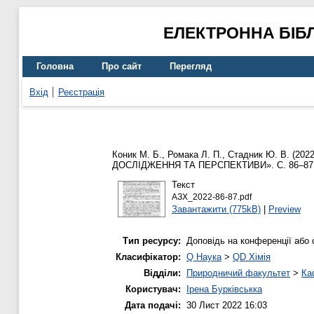
ЕЛЕКТРОННА БІБ
Головна
Про сайт
Перегляд
Вхід
Реєстрація
Коник М. Б.
,
Ромака Л. П.
,
Стадник Ю. В.
(202
ДОСЛІДЖЕННЯ ТА ПЕРСПЕКТИВИ». С. 86–87
Текст
АЗХ_2022-86-87.pdf
Завантажити (775kB)
|
Preview
Тип ресурсу:
Доповідь на конференції або 
Класифікатор:
Q Наука
>
QD Хімія
Відділи:
Природничий факультет
>
Ка
Користувач:
Ірена Бурківськка
Дата подачі:
30 Лист 2022 16:03