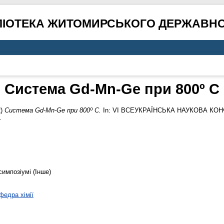
ЛІОТЕКА ЖИТОМИРСЬКОГО ДЕРЖАВНО
Система Gd-Mn-Ge при 800º С
2)
Система Gd-Mn-Ge при 800º С.
In: VІ ВСЕУКРАЇНСЬКА НАУКОВА КОН
.
симпозіумі (Інше)
федра хімії