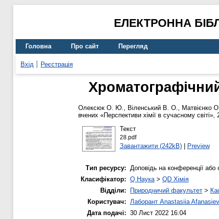
ЕЛЕКТРОННА БІБ
Головна
Про сайт
Перегляд
Вхід
Реєстрація
Хроматографічний
Олексюк О. Ю.
,
Віленський В. О.
,
Матвієнко О
вчених «Перспективи хімії в сучасному світі»,
Текст
28.pdf
Завантажити (242kB)
|
Preview
Тип ресурсу:
Доповідь на конференції або 
Класифікатор:
Q Наука
>
QD Хімія
Відділи:
Природничий факультет
>
Ка
Користувач:
Лаборант Anastasiia Afanasie
Дата подачі:
30 Лист 2022 16:04