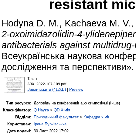
resistant mi
Hodyna D. M.
,
Kachaeva M. V.
2-oxoimidazolidin-4-ylidenepiper
antibacterials against multidrug
Всеукраїнська наукова конфере
дослідження та перспективи».
Текст
АЗХ_2022-107-109.pdf
Завантажити (412kB)
|
Preview
Тип ресурсу:
Доповідь на конференції або симпозіумі (Інше)
Класифікатор:
Q Наука
>
QD Хімія
Відділи:
Природничий факультет
>
Кафедра хімії
Користувач:
Ірена Бурківськка
Дата подачі:
30 Лист 2022 17:02