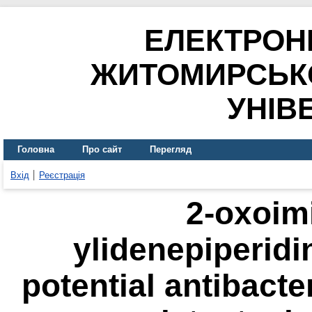
ЕЛЕКТРОН
ЖИТОМИРСЬК
УНІВ
Головна
Про сайт
Перегляд
Вхід
Реєстрація
2-oxoimi
ylidenepiperidi
potential antibacte