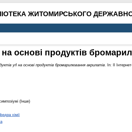
ЛІОТЕКА ЖИТОМИРСЬКОГО ДЕРЖАВНО
ґі на основі продуктів бромари
уктів уґі на основі продуктів бромарилювання акрилатів.
In: ІІ Інтерн
симпозіумі (Інше)
федра хімії
va