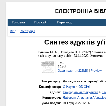
ЕЛЕКТРОННА БІБ
Головна
Про сайт
Перегляд
Вхід
Реєстрація
Синтез адуктів у
Тупичак М. А.
,
Походило Н. Т.
(2022)
Синтез ад
хімії в сучасному світі», 23.11.2022, Житомир.
Текст
35.pdf
Завантажити (223kB)
|
Preview
Тип ресурсу:
Доповідь на конференції або 
Класифікатор:
Q Наука
>
QD Хімія
Відділи:
Природничий факультет
>
Ка
Користувач:
Лаборант Anastasiia Afanasie
Дата подачі:
01 Груд 2022 12:56