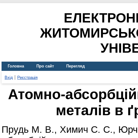
ЕЛЕКТРОН
ЖИТОМИРСЬК
УНІВ
Головна
Про сайт
Перегляд
Вхід
Реєстрація
Атомно-абсорбцій
металів в ґ
Прудь М. В.
,
Химич С. С.
,
Юрче