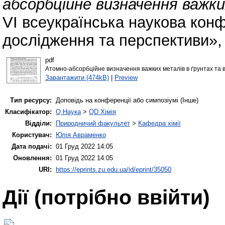
абсорбційне визначення важки
VІ всеукраїнська наукова конфе
дослідження та перспективи»,
pdf
Атомно-абсорбційне визначення важких металів в ґрунтах та в
Завантажити (474kB)
|
Preview
Тип ресурсу:
Доповідь на конференції або симпозіумі (Інше)
Класифікатор:
Q Наука
>
QD Хімія
Відділи:
Природничий факультет
>
Кафедра хімії
Користувач:
Юлія Авраменко
Дата подачі:
01 Груд 2022 14:05
Оновлення:
01 Груд 2022 14:05
URI:
https://eprints.zu.edu.ua/id/eprint/35050
Дії ​​(потрібно ввійти)