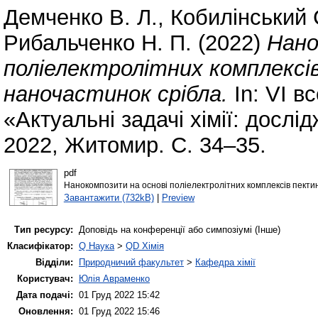
Демченко В. Л.
,
Кобилінський 
Рибальченко Н. П.
(2022)
Нано
поліелектролітних комплексі
наночастинок срібла.
In: VІ в
«Актуальні задачі хімії: дослі
2022, Житомир. С. 34–35.
pdf
Нанокомпозити на основі поліелектролітних комплексів пектин 
Завантажити (732kB)
|
Preview
Тип ресурсу:
Доповідь на конференції або симпозіумі (Інше)
Класифікатор:
Q Наука
>
QD Хімія
Відділи:
Природничий факультет
>
Кафедра хімії
Користувач:
Юлія Авраменко
Дата подачі:
01 Груд 2022 15:42
Оновлення:
01 Груд 2022 15:46