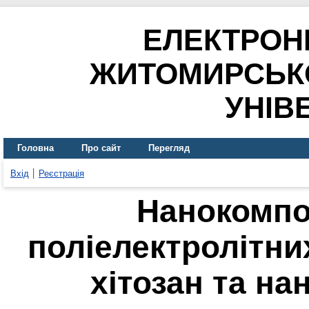
ЕЛЕКТРОН
ЖИТОМИРСЬК
УНІВ
Головна
Про сайт
Перегляд
Вхід
Реєстрація
Нанокомпо
поліелектролітни
хітозан та на