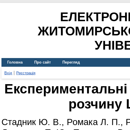
ЕЛЕКТРОН
ЖИТОМИРСЬК
УНІВ
Головна
Про сайт
Перегляд
Вхід
Реєстрація
Експериментальні
розчину 
Стадник Ю. В.
,
Ромака Л. П.
,