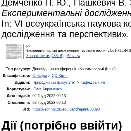
Демченко П. Ю.
,
Пашкевич В. 
Експериментальні дослідженн
In: VІ всеукраїнська наукова к
дослідження та перспективи», 
pdf
Експериментальні дослідження твердого розчину Lu1-xScxNiS
Завантажити (438kB)
|
Preview
Тип ресурсу:
Доповідь на конференції або симпозіумі (Інше)
Класифікатор:
Q Наука
>
QD Хімія
Відділи:
Природничий факультет
>
Кафедра хімії
Користувач:
Юлія Авраменко
Дата подачі:
02 Груд 2022 09:13
Оновлення:
02 Груд 2022 09:13
URI:
https://eprints.zu.edu.ua/id/eprint/35090
Дії ​​(потрібно ввійти)