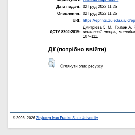
Дата подачі:
02 Груд 2022 11:25
Оновлення:
02 Груд 2022 11:25
URI:
https://eprints.zu.edu.ua/id/e
Дмитрієва С. М.
,
Грибан А. Р
ДСТУ 8302:2015:
психології: теорія, методик
107–111.
Дії ​​(потрібно ввійти)
Оглянути опис ресурсу
© 2008–2026
Zhytomyr Ivan Franko State University