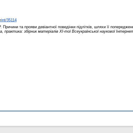
print/35114
.
Причини та прояви девіантної поведінки підлітків, шляхи її попереджен
а, практика: збірник матеріалів ХІ-тої Всеукраїнської наукової Інтерне