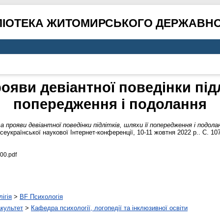
ЛІОТЕКА ЖИТОМИРСЬКОГО ДЕРЖАВНО
ояви девіантної поведінки підлі
попередження і подолання
 прояви девіантної поведінки підлітків, шляхи її попередження і подола
Всеукраїнської наукової Інтернет-конференції, 10-11 жовтня 2022 р.. С. 10
00.pdf
ігія
>
BF Психологія
акультет
>
Кафедра психології, логопедії та інклюзивної освіти