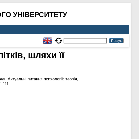
ГО УНІВЕРСИТЕТУ
тків, шляхи її
ння.
Актуальні питання психології: теорія,
7–111.