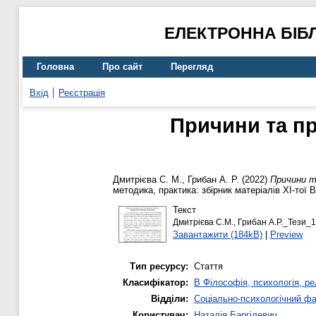
ЕЛЕКТРОННА БІБ
Головна
Про сайт
Перегляд
Вхід
Реєстрація
Причини та пр
Дмитрієва С. М.
,
Грибан А. Р.
(2022)
Причини та
методика, практика: збірник матеріалів ХІ-тої 
Текст
Дмитрієва С.М., Грибан А.Р._Тези_1
Завантажити (184kB)
|
Preview
Тип ресурсу:
Стаття
Класифікатор:
B Філософія, психологія, рел
Відділи:
Соціально-психологічний ф
Користувач:
Наталія Баргілевич