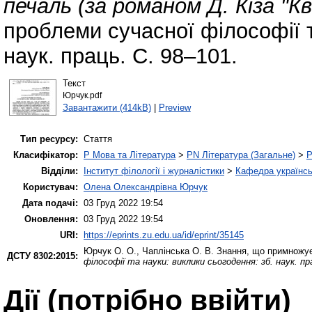
печаль (за романом Д. Кіза "К
проблеми сучасної філософії т
наук. праць. С. 98–101.
Текст
Юрчук.pdf
Завантажити (414kB)
|
Preview
Тип ресурсу:
Стаття
Класифікатор:
P Мова та Література
>
PN Література (Загальне)
>
P
Відділи:
Інститут філології і журналістики
>
Кафедра українськ
Користувач:
Олена Олександрівна Юрчук
Дата подачі:
03 Груд 2022 19:54
Оновлення:
03 Груд 2022 19:54
URI:
https://eprints.zu.edu.ua/id/eprint/35145
Юрчук О. О.
,
Чаплінська О. В.
Знання, що примножує 
ДСТУ 8302:2015:
філософії та науки: виклики сьогодення: зб. наук. пр
Дії ​​(потрібно ввійти)