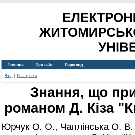
ЕЛЕКТРОН
ЖИТОМИРСЬК
УНІВ
Головна
Про сайт
Перегляд
Вхід
Реєстрація
Знання, що пр
романом Д. Кіза "
Юрчук О. О.
,
Чаплінська О. В.