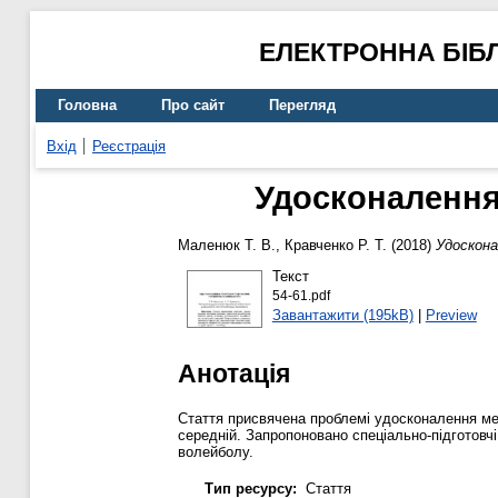
ЕЛЕКТРОННА БІБ
Головна
Про сайт
Перегляд
Вхід
Реєстрація
Удосконалення 
Маленюк Т. В.
,
Кравченко Р. Т.
(2018)
Удоскона
Текст
54-61.pdf
Завантажити (195kB)
|
Preview
Анотація
Стаття присвячена проблемі удосконалення мето
середній. Запропоновано спеціально-підготовчі
волейболу.
Тип ресурсу:
Стаття