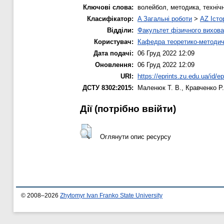
Ключові слова:
волейбол, методика, технічн
Класифікатор:
A Загальні роботи
>
AZ Істо
Відділи:
Факультет фізичного вихова
Користувач:
Кафедра теоретико-методич
Дата подачі:
06 Груд 2022 12:09
Оновлення:
06 Груд 2022 12:09
URI:
https://eprints.zu.edu.ua/id/e
ДСТУ 8302:2015:
Маленюк Т. В.
,
Кравченко Р.
Дії ​​(потрібно ввійти)
Оглянути опис ресурсу
© 2008–2026
Zhytomyr Ivan Franko State University