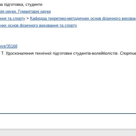
а підготовка, студенти
рія науки. Гуманітарні науки
ння та спорту
>
Кафедра теоретико-методичних основ фізичного вихован
них основ фізичного виховання та спорту
print/35168
 Т.
Удосконалення технічної підготовки студентів-волейболістів.
Спортив