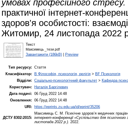
умовах професійного стресу.
практичної інтернет-конференц
здоров’я особистості: взаємоді
Житомир, 24 листопада 2022 р
Текст
Максимець _тези.pdf
Завантажити (186kB)
|
Preview
Тип ресурсу:
Стаття
Класифікатор:
B Філософія, психологія, релігія
>
BF Психологія
Відділи:
Соціально-психологічний факультет
>
Кафедра психол
Користувач:
Наталія Баргілевич
Дата подачі:
06 Груд 2022 14:48
Оновлення:
06 Груд 2022 14:48
URI:
https://eprints.zu.edu.ua/id/eprint/35206
Максимець С. М.
Психічне здоров’я медичних працівн
ДСТУ 8302:2015:
інтернет-конференції «Суспільство для психічного 
листопада 2022 р.)
. 2022.