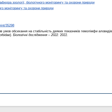
афедра зоології, біологічного моніторингу та охорони природи
ого моніторингу та охорони природи
print/35298
 умов обсихання на стабільність деяких показників гемолімфи аловидів P
orbidae).
Біологічні дослідження – 2022
. 2022.