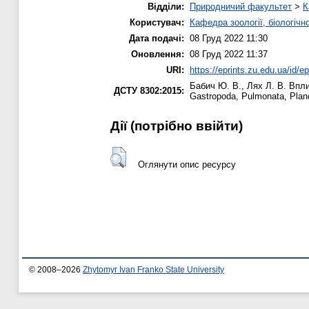
Відділи:
Природничий факультет
>
К
Користувач:
Кафедра зоології, біологічн
Дата подачі:
08 Груд 2022 11:30
Оновлення:
08 Груд 2022 11:37
URI:
https://eprints.zu.edu.ua/id/e
Бабич Ю. В.
,
Лях Л. В.
Вплив
ДСТУ 8302:2015:
Gastropoda, Pulmonata, Plan
Дії ​​(потрібно ввійти)
Оглянути опис ресурсу
© 2008–2026
Zhytomyr Ivan Franko State University