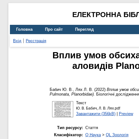
ЕЛЕКТРОННА БІБ
Головна
Про сайт
Перегляд
Вхід
Реєстрація
Вплив умов обсиха
аловидів Plano
Бабич Ю. В.
,
Лях Л. В.
(2022)
Вплив умов обсих
Pulmonata, Planorbidae).
Біологічні дослідження
Текст
Ю. В. Бабич, Л. В. Лях.pdf
Завантажити (356kB)
|
Preview
Тип ресурсу:
Стаття
Класифікатор:
Q Наука
>
QL Зоологія