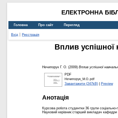
ЕЛЕКТРОННА БІБ
Головна
Про сайт
Перегляд
Вхід
Реєстрація
Вплив успішної 
Нечипорук Г. О.
(2009)
Вплив успішної навчаль
PDF
Нечипорук_М.О..pdf
Завантажити (247kB)
|
Preview
Анотація
Курсова робота студентки 36 групи соціально
Науковий керівник:старший викладач кафедри 