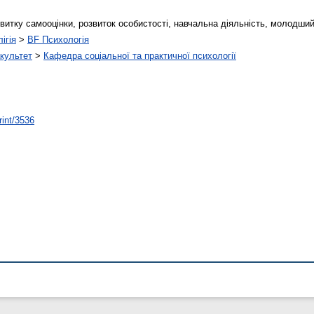
озвитку самооцінки, розвиток особистості, навчальна діяльність, молодший
ігія
>
BF Психологія
культет
>
Кафедра соціальної та практичної психології
rint/3536