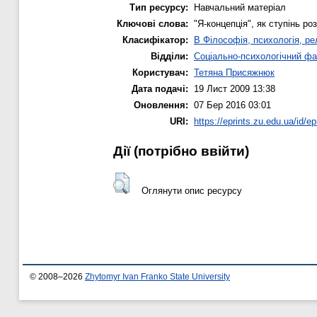
Тип ресурсу:
Навчальний матеріал
Ключові слова:
"Я-концепція", як ступінь р
Класифікатор:
B Філософія, психологія, рел
Відділи:
Соціально-психологічний фа
Користувач:
Тетяна Присяжнюк
Дата подачі:
19 Лист 2009 13:38
Оновлення:
07 Бер 2016 03:01
URI:
https://eprints.zu.edu.ua/id/ep
Дії ​​(потрібно ввійти)
Оглянути опис ресурсу
© 2008–2026
Zhytomyr Ivan Franko State University